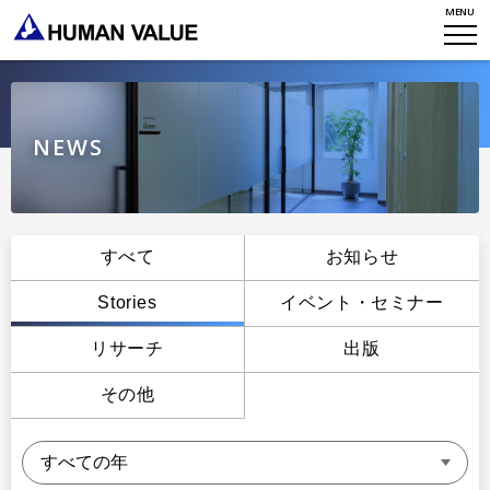
MENU
TOP
WHO WE ARE
NEWS
WHAT WE DO
会社概要
HVからのメッセージ
STORIES
組織変革
研究員紹介
エンゲージメント
すべて
お知らせ
NEWS
アクセスマップ
タレント開発
Stories
イベント・セミナー
CONTACT
お知らせ
ミッション・バリュー
リーダーシップ
リサーチ
出版
Stories
会社からのお知らせ
PMI
その他
イベント・セミナー
検索
プライバシーポリシー
出版
リサーチ
採用について
プラクティショナー養成