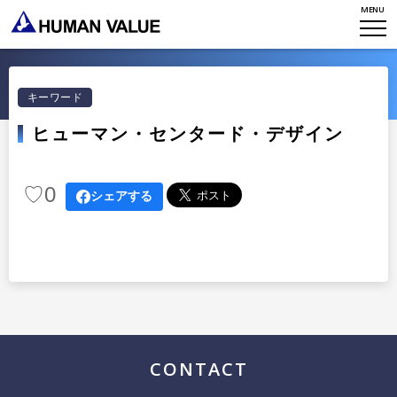
MENU
TOP
WHO WE ARE
キーワード
ヒューマン・センタード・デザイン
WHAT WE DO
会社概要
HVからのメッセージ
STORIES
♡
0
組織変革
シェアする
研究員紹介
エンゲージメント
NEWS
アクセスマップ
タレント開発
CONTACT
お知らせ
ミッション・バリュー
リーダーシップ
Stories
会社からのお知らせ
PMI
イベント・セミナー
検索
CONTACT
プライバシーポリシー
出版