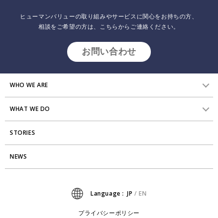
リサーチ
採用について
プラクティショナー養成
ヒューマンバリューの取り組みやサービスに関心をお持ちの方、
出版
相談をご希望の方は、こちらからご連絡ください。
リサーチ
その他
お問い合わせ
イベント・セミナー
WHO WE ARE
WHAT WE DO
HVからのメッセージ
STORIES
研究員紹介
組織変革
アクセス
NEWS
エンゲージメント向上支援
Stories
ミッション・バリュー
タレント開発
News
Language :
JP
/
EN
会社からのお知らせ
リーダーシップ開発
プライバシーポリシー