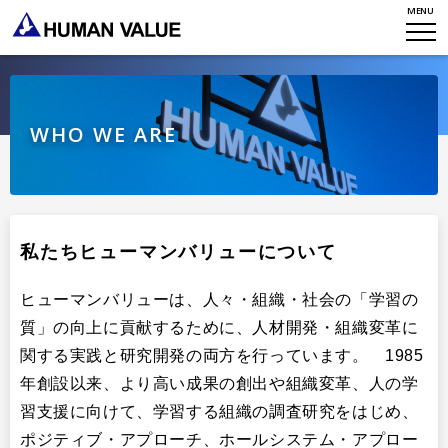
MENU
TOP
WHO WE ARE
WHAT WE DO
会社概要
WHO WE ARE
HVからのメッセージ
STORIES
組織変革
研究員紹介
エンゲージメント
NEWS
私たちヒューマンバリューについて
アクセスマップ
タレント開発
CONTACT
お知らせ
ミッション・バリュー
ヒューマンバリューは、人々・組織・社会の「学習の
リーダーシップ
Stories
質」の向上に貢献するために、人材開発・組織変革に
会社からのお知らせ
PMI
関する実践と研究開発の両方を行っています。 1985
イベント・セミナー
検索
プライバシーポリシー
年創設以来、より高い成果の創出や組織変革、人の学
出版
リサーチ
習支援に向けて、学習する組織の調査研究をはじめ、
採用について
プラクティショナー養成
ポジティブ・アプローチ、ホールシステム・アプロー
出版