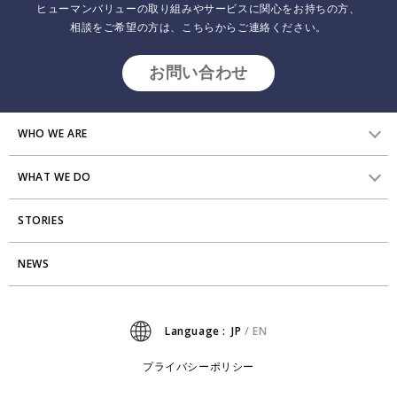
ヒューマンバリューの取り組みやサービスに関心をお持ちの方、
相談をご希望の方は、こちらからご連絡ください。
お問い合わせ
WHO WE ARE
WHAT WE DO
HVからのメッセージ
STORIES
研究員紹介
組織変革
アクセス
NEWS
エンゲージメント向上支援
Stories
ミッション・バリュー
タレント開発
News
Language :
JP
/
EN
会社からのお知らせ
リーダーシップ開発
プライバシーポリシー
プライバシーポリシー
PMI