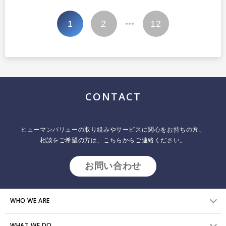
投
1
2
12
…
稿
の
ペ
ー
ジ
CONTACT
送
り
ヒューマンバリューの取り組みやサービスに関心をお持ちの方、
相談をご希望の方は、こちらからご連絡ください。
お問い合わせ
WHO WE ARE
WHAT WE DO
HVからのメッセージ