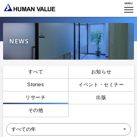
MENU
WHO WE ARE
WHAT WE DO
会社概要
HVからのメッセージ
STORIES
組織変革
NEWS
研究員紹介
エンゲージメント
NEWS
アクセスマップ
タレント開発
CONTACT
お知らせ
すべて
お知らせ
ミッション・バリュー
リーダーシップ
Stories
Stories
イベント・セミナー
会社からのお知らせ
PMI
イベント・セミナー
検索
リサーチ
出版
プライバシーポリシー
出版
リサーチ
その他
採用について
プラクティショナー養成
出版
リサーチ
その他