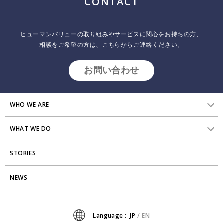
CONTACT
2025.01.14
インサイトレポート
ヒューマンバリューでは、書籍『GROW THE PIE』の発刊を契機に、
ヒューマンバリューの取り組みやサービスに関心をお持ちの方、
「パーパスと利益を両立し、社会に価値を生み出し続ける経営・組織
相談をご希望の方は、こちらからご連絡ください。
のあり方」を探求・発信しています。 本イベント「GROW THE PIEト
ーク」はその一環として始まったシリーズ。毎回ゲストを迎え、サス
テナビリティ、パーパス経営、組織変革などをテーマに、事例を交え
お問い合わせ
たクロストークを展開していきます。
WHO WE ARE
WHAT WE DO
HVからのメッセージ
STORIES
研究員紹介
組織変革
アクセス
NEWS
エンゲージメント向上支援
Stories
ミッション・バリュー
タレント開発
News
Language :
JP
/
EN
会社からのお知らせ
リーダーシップ開発