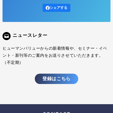
「パーパスと利益を両立し、社会に価値を生み出し続ける経営・組織
のあり方」を探求・発信しています。 本イベント「GROW THE PIEト
シェアする
ーク」はその一環として始まったシリーズ。毎回ゲストを迎え、サス
テナビリティ、パーパス経営、組織変革などをテーマに、事例を交え
たクロストークを展開していきます。
ニュースレター
ヒューマンバリューからの新着情報や、セミナー・イベ
ント・新刊等のご案内をお送りさせていただきます。
（不定期）
登録はこちら
GROW THE PIEトーク #1 アーカイブ配信