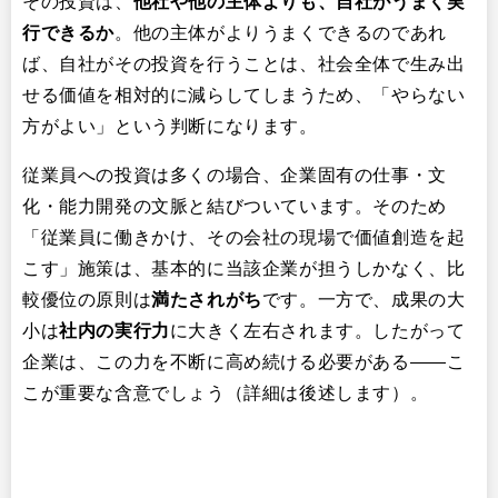
その投資は、​
他社や他の主体よりも、自社がうまく実
行できるか
​。他の主体がよりうまくできるのであれ
ば、自社がその投資を行うことは、社会全体で生み出
せる価値を相対的に減らしてしまうため、「やらない
方がよい」という判断になります。
従業員への投資は多くの場合、企業固有の仕事・文
化・能力開発の文脈と結びついています。そのため
「従業員に働きかけ、その会社の現場で価値創造を起
こす」施策は、基本的に当該企業が担うしかなく、比
較優位の原則は
満たされがち
です。一方で、成果の大
小は
社内の実行力
に大きく左右されます。したがって
企業は、この力を不断に高め続ける必要がある——こ
こが重要な含意でしょう（詳細は後述します）。