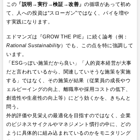
この
​「説明→実行→検証→改善」​
の循環があって初め
て、人への投資は“スローガン”ではなく、パイを増や
す実践になります。
エドマンズは『GROW THE PIE』に続く論考（例：​
Rational Sustainability
​）でも、この点を特に強調して
います。
「ESGっぽい施策だから良い」「人的資本経営が大事
だと言われているから、関連していそうな施策を実施
する」ではなく、その施策が結果（従業員の成長やウ
ェルビーイングの向上、離職率や採用コストの低下、
創造性や生産性の向上等）にどう効くかを、きちんと
問う。
外的評価や見栄えの最適化を目指すのではなく、企業
のビジネスサイクルやマネジメント慣行の中に、どの
ように具体的に組み込まれているのかをモニタリング