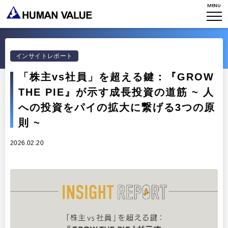
MENU
アクセスマップ
タレント開発
CONTACT
お知らせ
ミッション・バリュー
リーダーシップ
Stories
会社からのお知らせ
インサイトレポート
PMI
イベント・セミナー
検索
「株主vs社員」を超える鍵：『GROW
プライバシーポリシー
出版
THE PIE』が示す成長投資の道筋 ~ 人
リサーチ
採用について
プラクティショナー養成
への投資をパイの拡大に繋げる3つの原
出版
則 ~
リサーチ
その他
2026.02.20
イベント・セミナー