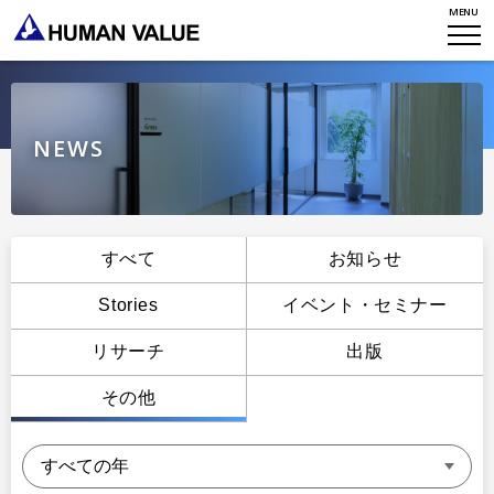
MENU
WHO WE ARE
WHAT WE DO
会社概要
HVからのメッセージ
STORIES
NEWS
組織変革
研究員紹介
エンゲージメント
NEWS
アクセスマップ
タレント開発
CONTACT
すべて
お知らせ
お知らせ
ミッション・バリュー
リーダーシップ
Stories
イベント・セミナー
Stories
会社からのお知らせ
PMI
リサーチ
出版
イベント・セミナー
検索
プライバシーポリシー
出版
その他
リサーチ
採用について
プラクティショナー養成
出版
リサーチ