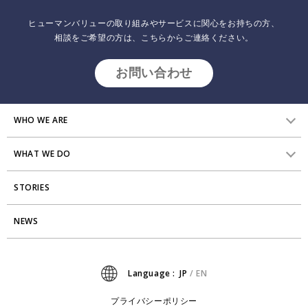
リサーチ
採用について
プラクティショナー養成
ヒューマンバリューの取り組みやサービスに関心をお持ちの方、
出版
相談をご希望の方は、こちらからご連絡ください。
リサーチ
その他
お問い合わせ
イベント・セミナー
WHO WE ARE
WHAT WE DO
HVからのメッセージ
STORIES
研究員紹介
組織変革
アクセス
NEWS
エンゲージメント向上支援
Stories
ミッション・バリュー
タレント開発
News
Language :
JP
/
EN
会社からのお知らせ
リーダーシップ開発
プライバシーポリシー