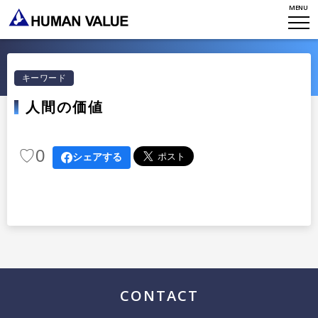
MENU
TOP
WHO WE ARE
キーワード
人間の価値
WHAT WE DO
会社概要
HVからのメッセージ
STORIES
♡
0
組織変革
シェアする
研究員紹介
エンゲージメント
NEWS
アクセスマップ
タレント開発
CONTACT
お知らせ
ミッション・バリュー
リーダーシップ
Stories
会社からのお知らせ
PMI
イベント・セミナー
検索
CONTACT
プライバシーポリシー
出版