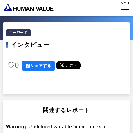
MENU
TOP
WHO WE ARE
キーワード
インタビュー
WHAT WE DO
会社概要
HVからのメッセージ
STORIES
組織変革
♡
0
シェアする
研究員紹介
エンゲージメント
NEWS
アクセスマップ
タレント開発
CONTACT
お知らせ
ミッション・バリュー
リーダーシップ
Stories
関連するレポート
会社からのお知らせ
PMI
イベント・セミナー
検索
プライバシーポリシー
出版
Warning
: Undefined variable $item_index in
リサーチ