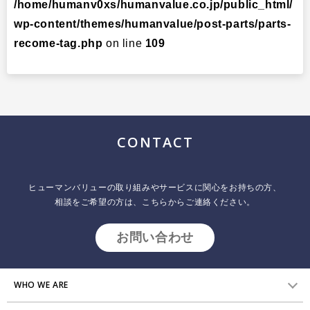
/home/humanv0xs/humanvalue.co.jp/public_html/
採用について
プラクティショナー養成
wp-content/themes/humanvalue/post-parts/parts-
出版
recome-tag.php
on line
109
リサーチ
その他
イベント・セミナー
CONTACT
ヒューマンバリューの取り組みやサービスに関心をお持ちの方、
相談をご希望の方は、こちらからご連絡ください。
お問い合わせ
WHO WE ARE