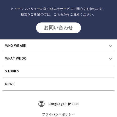
リサーチ
採用について
プラクティショナー養成
ヒューマンバリューの取り組みやサービスに関心をお持ちの方、
出版
相談をご希望の方は、こちらからご連絡ください。
リサーチ
その他
お問い合わせ
イベント・セミナー
WHO WE ARE
WHAT WE DO
HVからのメッセージ
STORIES
研究員紹介
組織変革
アクセス
NEWS
エンゲージメント向上支援
Stories
ミッション・バリュー
タレント開発
News
Language :
JP
/
EN
会社からのお知らせ
リーダーシップ開発
プライバシーポリシー