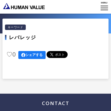
MENU
TOP
WHO WE ARE
キーワード
レバレッジ
WHAT WE DO
会社概要
HVからのメッセージ
STORIES
♡
0
組織変革
シェアする
研究員紹介
エンゲージメント
NEWS
アクセスマップ
タレント開発
CONTACT
お知らせ
ミッション・バリュー
リーダーシップ
Stories
会社からのお知らせ
PMI
イベント・セミナー
検索
CONTACT
プライバシーポリシー
出版