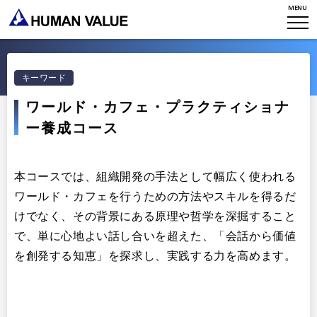
WHAT WE DO
MENU
HVからのメッセージ
STORIES
組織変革
研究員紹介
エンゲージメント
NEWS
キーワード
アクセスマップ
タレント開発
ワールド・カフェ・プラクティショナ
CONTACT
お知らせ
ミッション・バリュー
ー養成コース
リーダーシップ
Stories
会社からのお知らせ
PMI
イベント・セミナー
検索
本コースでは、組織開発の手法として幅広く使われる
プライバシーポリシー
出版
ワールド・カフェを行うための方法やスキルを得るだ
リサーチ
採用について
けでなく、その背景にある原理や哲学を深掘すること
プラクティショナー養成
出版
で、単に心地よい話し合いを超えた、「会話から価値
リサーチ
を創発する知恵」を探求し、実践する力を高めます。
その他
イベント・セミナー