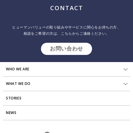
CONTACT
ヒューマンバリューの取り組みやサービスに関心をお持ちの方、
相談をご希望の方は、こちらからご連絡ください。
お問い合わせ
WHO WE ARE
WHAT WE DO
HVからのメッセージ
STORIES
研究員紹介
組織変革
アクセス
NEWS
エンゲージメント向上支援
Stories
ミッション・バリュー
タレント開発
News