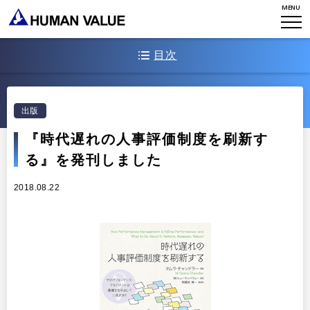
MENU
WHO WE ARE
目次
WHAT WE DO
会社概要
書籍の概要
HVからのメッセージ
STORIES
組織変革
出版
書籍の構成
研究員紹介
エンゲージメント
NEWS
『時代遅れの人事評価制度を刷新す
手に取っていただきたい方々
アクセスマップ
る』を発刊しました
タレント開発
CONTACT
お知らせ
ミッション・バリュー
2018.08.22
リーダーシップ
Stories
会社からのお知らせ
PMI
イベント・セミナー
検索
プライバシーポリシー
出版
リサーチ
採用について
プラクティショナー養成
出版