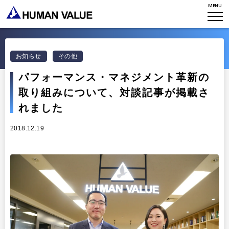
MENU
TOP
WHO WE ARE
お知らせ
その他
WHAT WE DO
会社概要
パフォーマンス・マネジメント革新の
HVからのメッセージ
取り組みについて、対談記事が掲載さ
STORIES
組織変革
れました
研究員紹介
エンゲージメント
NEWS
2018.12.19
アクセスマップ
タレント開発
CONTACT
お知らせ
ミッション・バリュー
リーダーシップ
Stories
会社からのお知らせ
PMI
イベント・セミナー
検索
プライバシーポリシー
出版
リサーチ
採用について
プラクティショナー養成