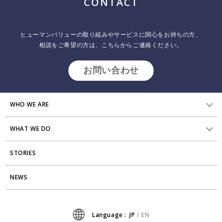
CONTACT
ヒューマンバリューの取り組みやサービスに関心をお持ちの方、
相談をご希望の方は、こちらからご連絡ください。
お問い合わせ
WHO WE ARE
WHAT WE DO
HVからのメッセージ
STORIES
研究員紹介
組織変革
アクセス
NEWS
エンゲージメント向上支援
Stories
ミッション・バリュー
タレント開発
News
Language :
JP
/
EN
会社からのお知らせ