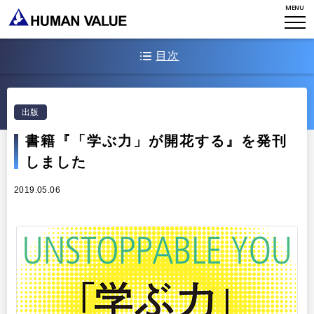
MENU
WHO WE ARE
目次
WHAT WE DO
会社概要
書籍の概要
HVからのメッセージ
STORIES
組織変革
出版
書籍の構成
研究員紹介
エンゲージメント
書籍『「学ぶ力」が開花する』を発刊
NEWS
しました
アクセスマップ
タレント開発
CONTACT
お知らせ
2019.05.06
ミッション・バリュー
リーダーシップ
Stories
会社からのお知らせ
PMI
イベント・セミナー
検索
プライバシーポリシー
出版
リサーチ
採用について
プラクティショナー養成
出版