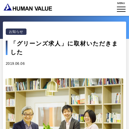
MENU
TOP
WHO WE ARE
お知らせ
WHAT WE DO
会社概要
「グリーンズ求人」に取材いただきま
した
HVからのメッセージ
STORIES
組織変革
2019.06.06
研究員紹介
エンゲージメント
NEWS
アクセスマップ
タレント開発
CONTACT
お知らせ
ミッション・バリュー
リーダーシップ
Stories
会社からのお知らせ
PMI
イベント・セミナー
検索
プライバシーポリシー
出版
リサーチ
採用について