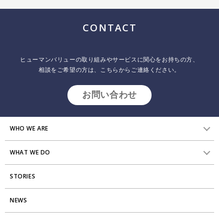
CONTACT
ヒューマンバリューの取り組みやサービスに関心をお持ちの方、
相談をご希望の方は、こちらからご連絡ください。
お問い合わせ
WHO WE ARE
WHAT WE DO
HVからのメッセージ
STORIES
研究員紹介
組織変革
アクセス
NEWS
エンゲージメント向上支援
Stories