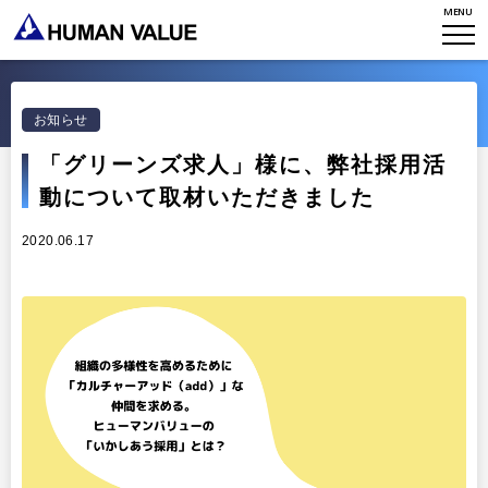
MENU
TOP
WHO WE ARE
お知らせ
WHAT WE DO
会社概要
「グリーンズ求人」様に、弊社採用活
動について取材いただきました
HVからのメッセージ
STORIES
組織変革
2020.06.17
研究員紹介
エンゲージメント
NEWS
アクセスマップ
タレント開発
CONTACT
お知らせ
ミッション・バリュー
リーダーシップ
Stories
会社からのお知らせ
PMI
イベント・セミナー
検索
プライバシーポリシー
出版
リサーチ
採用について