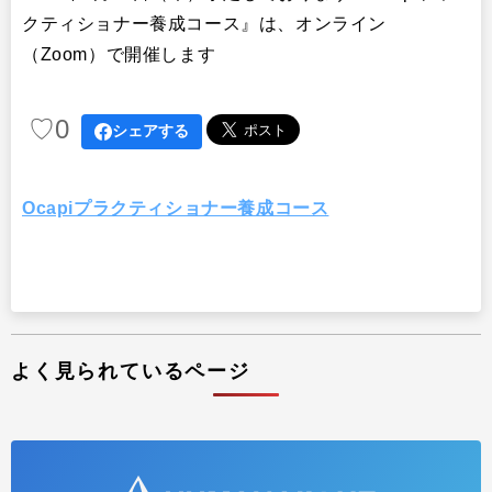
出版
クティショナー養成コース』は、オンライン
リサーチ
（Zoom）で開催します
その他
イベント・セミナー
♡
0
シェアする
Ocapiプラクティショナー養成コース
よく見られているページ