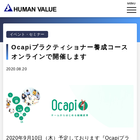
MENU
TOP
WHO WE ARE
イベント・セミナー
WHAT WE DO
会社概要
Ocapiプラクティショナー養成コース
オンラインで開催します
HVからのメッセージ
STORIES
組織変革
2020.08.20
研究員紹介
エンゲージメント
NEWS
アクセスマップ
タレント開発
CONTACT
お知らせ
ミッション・バリュー
リーダーシップ
Stories
会社からのお知らせ
PMI
イベント・セミナー
検索
プライバシーポリシー
出版
リサーチ
採用について
2020年9月10日（木）予定しております『Ocapiプラ
プラクティショナー養成