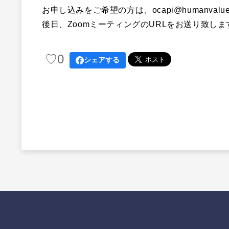
お申し込みを
ご
希望の方は、ocapi@humanvalue.
後日、ZoomミーティングのURLをお送り致しま
♡
0
シェアする