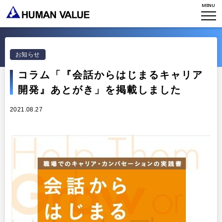
MENU
TOP
WHO WE ARE
お知らせ
WHAT WE DO
会社概要
コラム「『会話からはじまるキャリア
HVからのメッセージ
開発』あとがき」を掲載しました
STORIES
組織変革
研究員紹介
2021.08.27
エンゲージメント
NEWS
アクセスマップ
タレント開発
CONTACT
お知らせ
ミッション・バリュー
リーダーシップ
Stories
会社からのお知らせ
PMI
イベント・セミナー
検索
プライバシーポリシー
出版
リサーチ
採用について
プラクティショナー養成