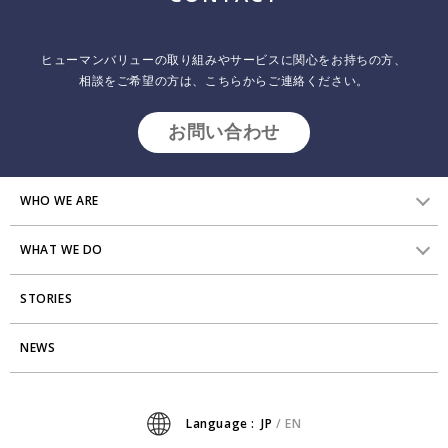
ヒューマンバリューの取り組みやサービスに関心をお持ちの方、
相談をご希望の方は、こちらからご連絡ください。
お問い合わせ
WHO WE ARE
WHAT WE DO
HVからのメッセージ
STORIES
研究員紹介
組織変革
アクセス
NEWS
エンゲージメント向上支援
Stories
ミッション・バリュー
タレント開発
News
Language :
JP
/
EN
会社からのお知らせ
リーダーシップ開発