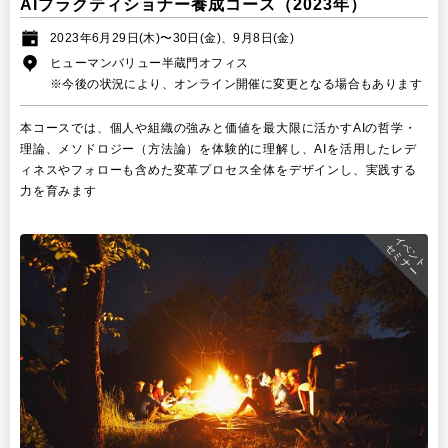
AIプラクティショナー養成コース（2023年）
2023年6月29日(木)〜30日(金)、9月8日(金)
ヒューマンバリュー半蔵門オフィス
※今後の状況により、オンライン開催に変更となる場合もあります
本コースでは、個人や組織の強みと価値を最大限に活かす
AI
の哲学・
理論、メソドロジー（方法論）を体験的に理解し、
AI
を活用したレデ
ィネスやフォローも含めた変革プロセス全体をデザインし、実践する
力を育みます
イベント
セミナー