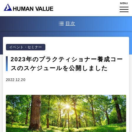
MENU
WHAT WE DO
会社概要
HVからのメッセージ
目次
STORIES
組織変革
研究員紹介
エンゲージメント
NEWS
開催スケジュール（2023年）
イベント・セミナー
アクセスマップ
タレント開発
CONTACT
お知らせ
2023年のプラクティショナー養成コー
ミッション・バリュー
リーダーシップ
スのスケジュールを公開しました
Stories
会社からのお知らせ
PMI
2022.12.20
イベント・セミナー
検索
プライバシーポリシー
出版
リサーチ
採用について
プラクティショナー養成
出版
リサーチ
その他
イベント・セミナー