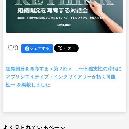
出版
リサーチ
その他
イベント・セミナー
♡
0
シェアする
組織開発を再考する＜第２回＞ 〜不確実性の時代に
アプリシエイティブ・インクワイアリーが拓く可能
性〜 を掲載しました
よく見られているページ