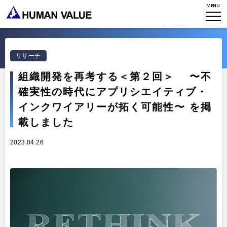
MENU
TOP
WHO WE ARE
リサーチ
WHAT WE DO
会社概要
組織開発を再考する＜第２回＞ 〜不
確実性の時代にアプリシエイティブ・
HVからのメッセージ
STORIES
組織変革
インクワイアリーが拓く可能性〜 を掲
研究員紹介
エンゲージメント
NEWS
載しました
アクセスマップ
タレント開発
2023.04.26
CONTACT
お知らせ
ミッション・バリュー
リーダーシップ
Stories
会社からのお知らせ
PMI
イベント・セミナー
検索
プライバシーポリシー
出版
リサーチ
採用について
プラクティショナー養成