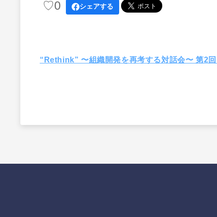
♡
0
シェアする
“Rethink” 〜組織開発を再考する対話会〜 第2