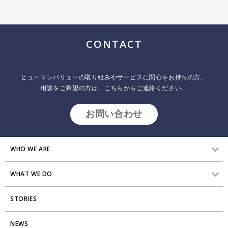
CONTACT
ヒューマンバリューの取り組みやサービスに関心をお持ちの方、
相談をご希望の方は、こちらからご連絡ください。
お問い合わせ
WHO WE ARE
WHAT WE DO
HVからのメッセージ
STORIES
研究員紹介
組織変革
アクセス
NEWS
エンゲージメント向上支援
Stories