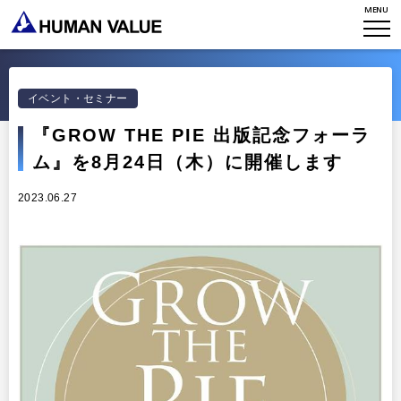
MENU
TOP
WHO WE ARE
イベント・セミナー
WHAT WE DO
会社概要
『GROW THE PIE 出版記念フォーラ
HVからのメッセージ
STORIES
ム』を8月24日（木）に開催します
組織変革
研究員紹介
2023.06.27
エンゲージメント
NEWS
アクセスマップ
タレント開発
CONTACT
お知らせ
ミッション・バリュー
リーダーシップ
Stories
会社からのお知らせ
PMI
イベント・セミナー
検索
プライバシーポリシー
出版
リサーチ
採用について
プラクティショナー養成