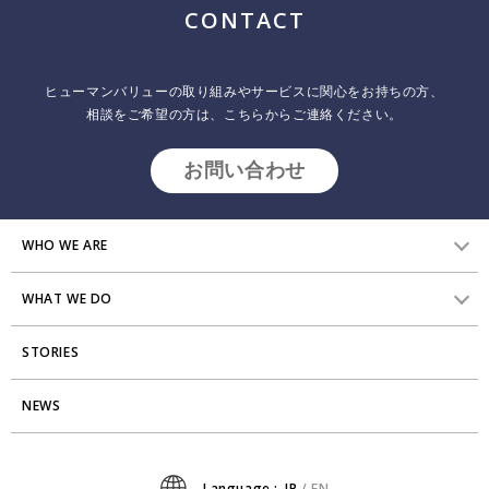
CONTACT
ヒューマンバリューの取り組みやサービスに関心をお持ちの方、
相談をご希望の方は、こちらからご連絡ください。
お問い合わせ
WHO WE ARE
WHAT WE DO
HVからのメッセージ
STORIES
研究員紹介
組織変革
アクセス
NEWS
エンゲージメント向上支援
Stories
ミッション・バリュー
タレント開発
News
Language :
JP
/
EN