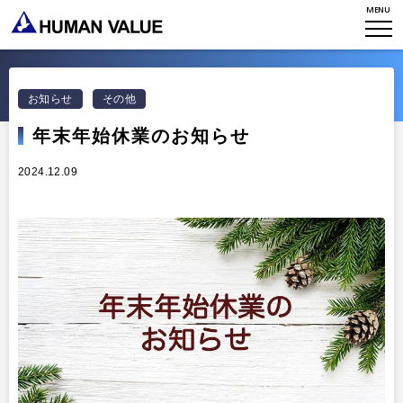
MENU
TOP
WHO WE ARE
お知らせ
その他
WHAT WE DO
会社概要
年末年始休業のお知らせ
HVからのメッセージ
STORIES
組織変革
2024.12.09
研究員紹介
エンゲージメント
NEWS
アクセスマップ
タレント開発
CONTACT
お知らせ
ミッション・バリュー
リーダーシップ
Stories
会社からのお知らせ
PMI
イベント・セミナー
検索
プライバシーポリシー
出版
リサーチ
採用について
プラクティショナー養成