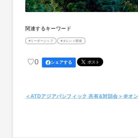
関連するキーワード
#リーダーシップ
#タレント開発
♡
0
シェアする
＜ATDアジアパシフィック 共有&対話会＞＠オンラ