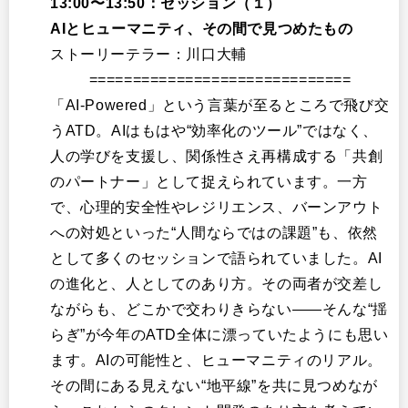
13:00〜13:50：セッション（１）
AIとヒューマニティ、その間で見つめたもの
ストーリーテラー：川口大輔
==============================
「AI-Powered」という言葉が至るところで飛び交
うATD。AIはもはや“効率化のツール”ではなく、
人の学びを支援し、関係性さえ再構成する「共創
のパートナー」として捉えられています。一方
で、心理的安全性やレジリエンス、バーンアウト
への対処といった“人間ならではの課題”も、依然
として多くのセッションで語られていました。AI
の進化と、人としてのあり方。その両者が交差し
ながらも、どこかで交わりきらない——そんな“揺
らぎ”が今年のATD全体に漂っていたようにも思い
ます。AIの可能性と、ヒューマニティのリアル。
その間にある見えない“地平線”を共に見つめなが