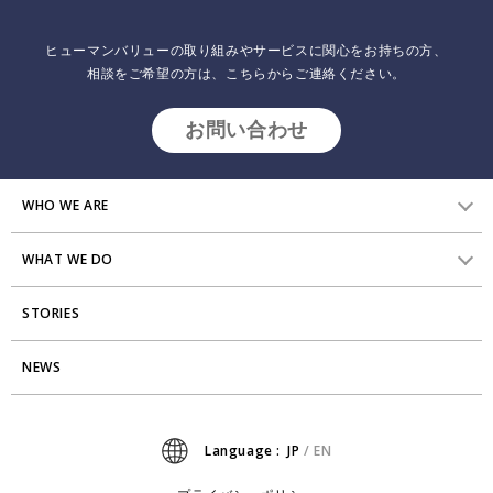
ヒューマンバリューの取り組みやサービスに関心をお持ちの方、
相談をご希望の方は、こちらからご連絡ください。
お問い合わせ
WHO WE ARE
WHAT WE DO
HVからのメッセージ
STORIES
研究員紹介
組織変革
アクセス
NEWS
エンゲージメント向上支援
Stories
ミッション・バリュー
タレント開発
News
Language :
JP
/
EN
会社からのお知らせ
リーダーシップ開発