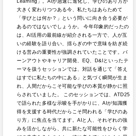
Learning」。AIが急速に進化し、学びのあり方が
大きく変わりつつある今、私たちはあらためて
「学びとは何か？」という問いに向き合う必要が
あるのではないでしょうか。 今年印象的だったの
は、AI活用の最前線が紹介される一方で、人が互
いの経験を語り合い、揺らぎの中で意味を紡ぎ続
ける営みの重要性が強調されていたことです。バ
ーンアウトやキャリア開発、EQ、D&Iといったテ
ーマを扱うセッションでは、対話を通じて「答え
はすでに私たちの中にある」と気づく瞬間が生ま
れ、人間だからこそ可能な学びの本質が静かに照
らされていました。 このセッションでは、ATD25
で語られた多様な示唆を手がかりに、AIが知識獲
得を支援する時代だからこそ問われる「学びのあ
り方」に焦点を当てます。AIと人、それぞれの強
みを活かしながら、共に新たな可能性をひらく学