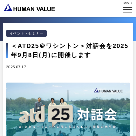
WHO WE ARE
MENU
WHAT WE DO
会社概要
HVからのメッセージ
イベント・セミナー
STORIES
組織変革
＜ATD25＠ワシントン＞対話会を2025
研究員紹介
エンゲージメント
NEWS
年9月8日(月)に開催します
アクセスマップ
タレント開発
CONTACT
お知らせ
2025.07.17
ミッション・バリュー
リーダーシップ
Stories
会社からのお知らせ
PMI
イベント・セミナー
検索
プライバシーポリシー
出版
リサーチ
採用について
プラクティショナー養成
出版
リサーチ
その他