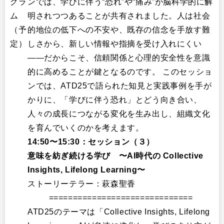
グラ
ンでは、学びに伴う“恐れ”や“痛み”が脳科学的に解
ム
明されつつあることが共有されました。人は社会
（予
的地位の低下への不安や、既存の信念を手放す難
定）
しさから、新しい情報や指摘を受け入れにくい
——だからこそ、信頼関係と心理的安全性を意識
的に高めることが鍵となるのです。 このセッショ
ンでは、ATD25で語られた知見と実践事例を手が
かりに、「学びに伴う恐れ」とどう向き合い、
人々の成長につながる変化を生み出し、組織文化
を育んでいくのかを考えます。
14:50〜15:30：セッション（３）
意味を紡ぎ続ける学び 〜AI時代の Collective
Insights, Lifelong Learning〜
ストーリーテラー：萩森聖香
==============================
ATD25のテーマは「Collective Insights, Lifelong