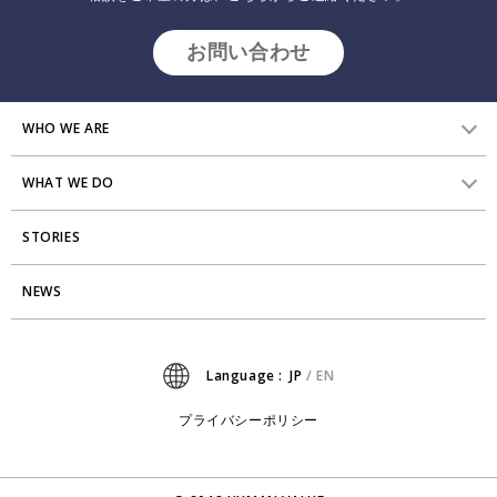
お問い合わせ
WHO WE ARE
WHAT WE DO
HVからのメッセージ
STORIES
研究員紹介
組織変革
アクセス
NEWS
エンゲージメント向上支援
Stories
ミッション・バリュー
タレント開発
News
Language :
JP
/
EN
会社からのお知らせ
リーダーシップ開発
プライバシーポリシー
プライバシーポリシー
PMI
採用について