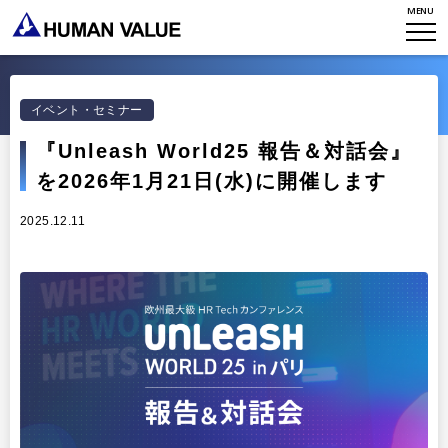
WHO WE ARE
MENU
WHAT WE DO
会社概要
HVからのメッセージ
STORIES
組織変革
イベント・セミナー
研究員紹介
『Unleash World25 報告＆対話会』
エンゲージメント
NEWS
を2026年1月21日(水)に開催します
アクセスマップ
タレント開発
CONTACT
お知らせ
2025.12.11
ミッション・バリュー
リーダーシップ
Stories
会社からのお知らせ
PMI
イベント・セミナー
検索
プライバシーポリシー
出版
リサーチ
採用について
プラクティショナー養成
出版
リサーチ
その他