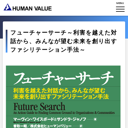
TOP
MENU
WHO WE ARE
WHAT WE DO
会社概要
フューチャーサーチ～利害を越えた対
話から、みんなが望む未来を創り出す
HVからのメッセージ
STORIES
組織変革
ファシリテーション手法～
研究員紹介
エンゲージメント
NEWS
アクセスマップ
タレント開発
CONTACT
お知らせ
ミッション・バリュー
リーダーシップ
Stories
会社からのお知らせ
PMI
イベント・セミナー
検索
プライバシーポリシー
出版
リサーチ
採用について
プラクティショナー養成
出版