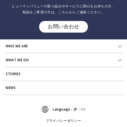
ヒューマンバリューの取り組みやサービスに関心をお持ちの方、
相談をご希望の方は、こちらからご連絡ください。
お問い合わせ
WHO WE ARE
WHAT WE DO
HVからのメッセージ
STORIES
研究員紹介
組織変革
アクセス
NEWS
エンゲージメント向上支援
Stories
ミッション・バリュー
タレント開発
News
Language :
JP
/
EN
会社からのお知らせ
リーダーシップ開発
プライバシーポリシー
プライバシーポリシー