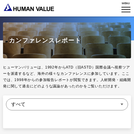
MENU
TOP
WHO WE ARE
カンファレンスレポート
WHAT WE DO
会社概要
HVからのメッセージ
STORIES
組織変革
ヒューマンバリューは、1992年からATD（旧ASTD）国際会議へ視察ツア
ーを派遣するなど、海外の様々なカンファレンスに参加しています。ここ
研究員紹介
エンゲージメント
NEWS
では、1998年からの参加報告レポートが閲覧できます。人材開発・組織開
発に関して過去にどのような議論があったのかをご覧いただけます。
アクセスマップ
タレント開発
CONTACT
お知らせ
ミッション・バリュー
リーダーシップ
Stories
会社からのお知らせ
PMI
イベント・セミナー
検索
プライバシーポリシー
出版
リサーチ