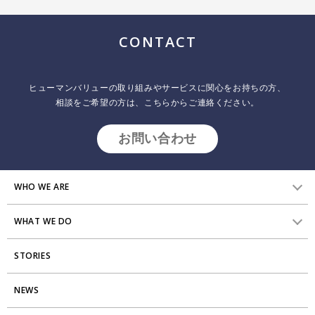
採用について
プラクティショナー養成
出版
CONTACT
リサーチ
その他
イベント・セミナー
ヒューマンバリューの取り組みやサービスに関心をお持ちの方、
相談をご希望の方は、こちらからご連絡ください。
お問い合わせ
WHO WE ARE
WHAT WE DO
HVからのメッセージ
STORIES
研究員紹介
組織変革
アクセス
NEWS
エンゲージメント向上支援
Stories