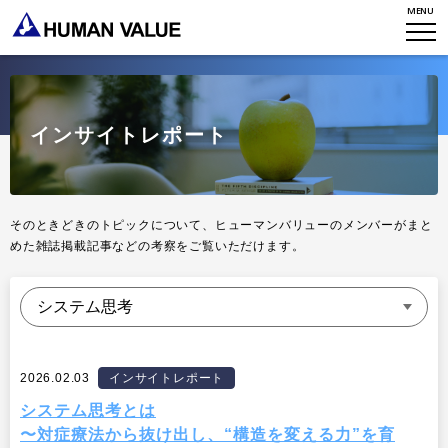
MENU
TOP
WHO WE ARE
インサイトレポート
WHAT WE DO
会社概要
HVからのメッセージ
STORIES
組織変革
そのときどきのトピックについて、ヒューマンバリューのメンバーがまと
研究員紹介
エンゲージメント
めた雑誌掲載記事などの考察をご覧いただけます。
NEWS
アクセスマップ
タレント開発
CONTACT
お知らせ
ミッション・バリュー
リーダーシップ
Stories
会社からのお知らせ
PMI
2026.02.03
インサイトレポート
イベント・セミナー
検索
プライバシーポリシー
システム思考とは
出版
〜対症療法から抜け出し、“構造を変える力”を育
リサーチ