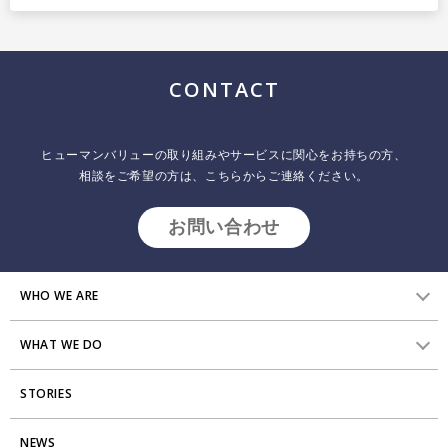
CONTACT
ヒューマンバリューの取り組みやサービスに関心をお持ちの方、
相談をご希望の方は、こちらからご連絡ください。
お問い合わせ
WHO WE ARE
WHAT WE DO
HVからのメッセージ
STORIES
研究員紹介
組織変革
アクセス
NEWS
エンゲージメント向上支援
Stories