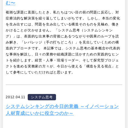
採用について
む〜
プラクティショナー養成
出版
複雑な課題に直面したとき、私たちはつい目の前の問題に反応し、対
リサーチ
症療法的な解決策を繰り返してしまいがちです。 しかし、本当の変化
その他
を生み出すには、問題を生み出している構造そのものを見極め、働き
イベント・セミナー
かけることが欠かせません。 「システム思考（システムシンキン
グ）」は、表面的な出来事の背後にあるつながりや因果のループを読
み解き、「レバレッジ（手の打ちどころ）」を見出していくための構
造的アプローチです。 本記事では、システム思考の基本概念や代表的
な事例を解説し、日々の業務や組織課題に活かすための実践的なヒン
トを紹介します。経営・人事・現場リーダー、そして探究型プロジェ
クトを進める実務家の方々が、今日から使える「構造を見る視点」と
して参考にしていただければと思います。
2012.04.11
システム思考
システムシンキングの今日的意義 ～イノベーション
人材育成にいかに役立つのか～