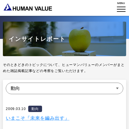
MENU
TOP
WHO WE ARE
インサイトレポート
WHAT WE DO
会社概要
HVからのメッセージ
STORIES
組織変革
そのときどきのトピックについて、ヒューマンバリューのメンバーがまと
めた雑誌掲載記事などの考察をご覧いただけます。
研究員紹介
エンゲージメント
NEWS
アクセスマップ
タレント開発
CONTACT
お知らせ
ミッション・バリュー
リーダーシップ
Stories
会社からのお知らせ
2009.03.10
動向
PMI
イベント・セミナー
検索
いまこそ「未来を編み出す」
プライバシーポリシー
出版
リサーチ