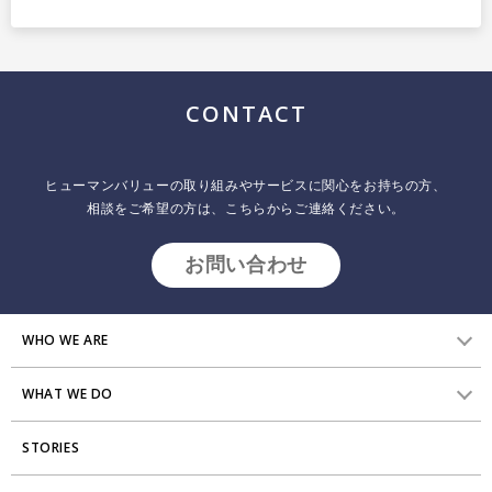
採用について
プラクティショナー養成
出版
リサーチ
その他
CONTACT
イベント・セミナー
ヒューマンバリューの取り組みやサービスに関心をお持ちの方、
相談をご希望の方は、こちらからご連絡ください。
お問い合わせ
WHO WE ARE
WHAT WE DO
HVからのメッセージ
STORIES
研究員紹介
組織変革