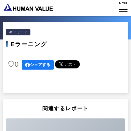
MENU
TOP
WHO WE ARE
キーワード
WHAT WE DO
会社概要
Eラーニング
HVからのメッセージ
STORIES
組織変革
♡
0
シェアする
研究員紹介
エンゲージメント
NEWS
アクセスマップ
タレント開発
CONTACT
お知らせ
ミッション・バリュー
リーダーシップ
Stories
会社からのお知らせ
PMI
関連するレポート
イベント・セミナー
検索
プライバシーポリシー
出版
リサーチ
採用について
プラクティショナー養成