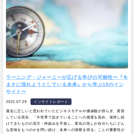
出版
リサーチ
その他
イベント・セミナー
ラーニング・ジャーニーが広げる学びの可能性〜『今
まさに現れようとしている未来』から学ぶ10のイン
サイト〜
2021.07.29
インサイトレポート
過去に正しいと思われていたビジネスモデルや価値観が揺らぎ、変容
している現在、「今世界で起きていることへの感度を高め、保持し続
けてきたものの見方・枠組みを手放し、変化の兆しが自分たちにどん
な意味をもつのかを問い続け、未来への洞察を得る」ことの重要性が