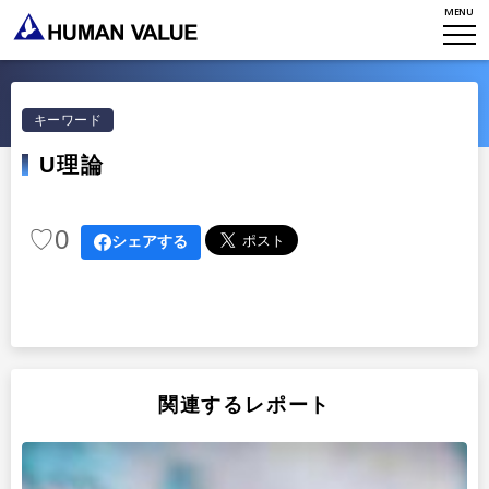
MENU
TOP
WHO WE ARE
キーワード
WHAT WE DO
会社概要
U理論
HVからのメッセージ
STORIES
組織変革
♡
0
シェアする
研究員紹介
エンゲージメント
NEWS
アクセスマップ
タレント開発
CONTACT
お知らせ
ミッション・バリュー
リーダーシップ
Stories
会社からのお知らせ
PMI
関連するレポート
イベント・セミナー
検索
プライバシーポリシー
出版
リサーチ
採用について
プラクティショナー養成