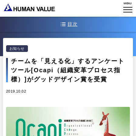
MENU
WHO WE ARE
WHAT WE DO
会社概要
目次
HVからのメッセージ
STORIES
組織変革
Ocapiについて
研究員紹介
お知らせ
エンゲージメント
NEWS
グッドデザイン賞について
チームを「見える化」するアンケート
アクセスマップ
タレント開発
CONTACT
お知らせ
ツール[Ocapi（組織変革プロセス指
ミッション・バリュー
リーダーシップ
標）]がグッドデザイン賞を受賞
Stories
会社からのお知らせ
PMI
2019.10.02
イベント・セミナー
検索
プライバシーポリシー
出版
リサーチ
採用について
プラクティショナー養成
出版
リサーチ
その他