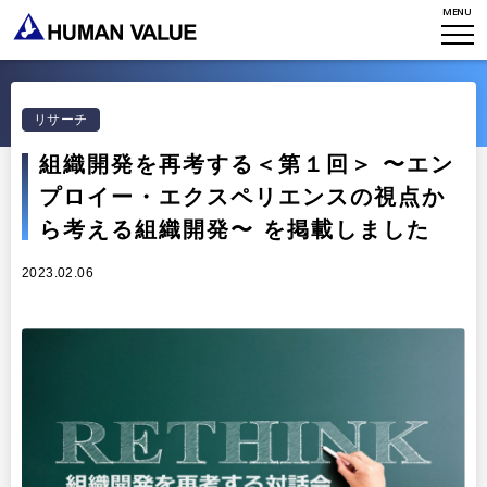
MENU
TOP
WHO WE ARE
リサーチ
WHAT WE DO
会社概要
組織開発を再考する＜第１回＞ 〜エン
プロイー・エクスペリエンスの視点か
HVからのメッセージ
STORIES
組織変革
ら考える組織開発〜 を掲載しました
研究員紹介
エンゲージメント
NEWS
2023.02.06
アクセスマップ
タレント開発
CONTACT
お知らせ
ミッション・バリュー
リーダーシップ
Stories
会社からのお知らせ
PMI
イベント・セミナー
検索
プライバシーポリシー
出版
リサーチ
採用について
プラクティショナー養成