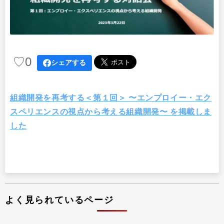
出版
リサーチ
その他
イベント・セミナー
♡
0
シェアする
組織開発を再考する＜第１回＞ 〜エンプロイー・エク
スペリエンスの視点から考える組織開発〜 を掲載しま
した
よく見られているページ