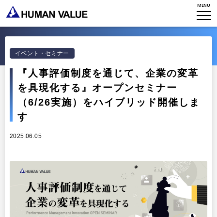
MENU
WHO WE ARE
WHAT WE DO
会社概要
HVからのメッセージ
イベント・セミナー
STORIES
組織変革
『人事評価制度を通じて、企業の変革
研究員紹介
エンゲージメント
NEWS
を具現化する』オープンセミナー
アクセスマップ
タレント開発
（6/26実施）をハイブリッド開催しま
CONTACT
お知らせ
す
ミッション・バリュー
リーダーシップ
Stories
2025.06.05
会社からのお知らせ
PMI
イベント・セミナー
検索
プライバシーポリシー
出版
リサーチ
採用について
プラクティショナー養成
出版
リサーチ
その他