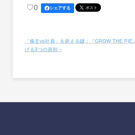
♡
0
シェアする
「株主vs社員」を超える鍵：『GROW THE P
げる3つの原則 ~