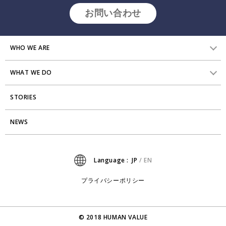
お問い合わせ
WHO WE ARE
WHAT WE DO
HVからのメッセージ
STORIES
研究員紹介
組織変革
アクセス
NEWS
エンゲージメント向上支援
Stories
ミッション・バリュー
タレント開発
News
Language :
JP
/
EN
会社からのお知らせ
リーダーシップ開発
プライバシーポリシー
プライバシーポリシー
PMI
採用について
出版
© 2018 HUMAN VALUE