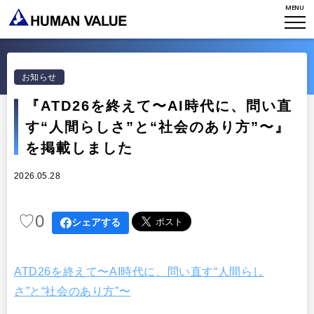
MENU
TOP
WHO WE ARE
お知らせ
WHAT WE DO
会社概要
『ATD26を終えて〜AI時代に、問い直
す“人間らしさ”と“社会のあり方”〜』
HVからのメッセージ
STORIES
組織変革
を掲載しました
研究員紹介
エンゲージメント
NEWS
2026.05.28
アクセスマップ
タレント開発
CONTACT
お知らせ
♡
0
ミッション・バリュー
シェアする
リーダーシップ
Stories
会社からのお知らせ
PMI
イベント・セミナー
ATD26を終えて〜AI時代に、問い直す“人間らし
検索
プライバシーポリシー
出版
さ”と“社会のあり方”〜
リサーチ
採用について