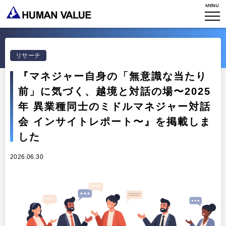
MENU
TOP
WHO WE ARE
リサーチ
WHAT WE DO
会社概要
『マネジャー自身の「無意識な当たり
前」に気づく、越境と対話の場〜2025
HVからのメッセージ
STORIES
組織変革
年 異業種同士のミドルマネジャー対話
研究員紹介
エンゲージメント
NEWS
会 インサイトレポート〜』を掲載しま
アクセスマップ
した
タレント開発
CONTACT
お知らせ
ミッション・バリュー
2026.06.30
リーダーシップ
Stories
会社からのお知らせ
PMI
イベント・セミナー
検索
プライバシーポリシー
出版
リサーチ
採用について
プラクティショナー養成