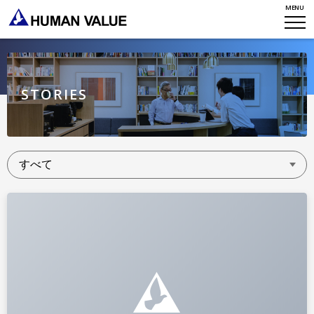
TOP
MENU
WHO WE ARE
WHAT WE DO
会社概要
STORIES
HVからのメッセージ
STORIES
組織変革
研究員紹介
エンゲージメント
NEWS
アクセスマップ
タレント開発
CONTACT
お知らせ
ミッション・バリュー
リーダーシップ
Stories
会社からのお知らせ
PMI
イベント・セミナー
検索
プライバシーポリシー
出版
リサーチ
採用について
プラクティショナー養成
出版