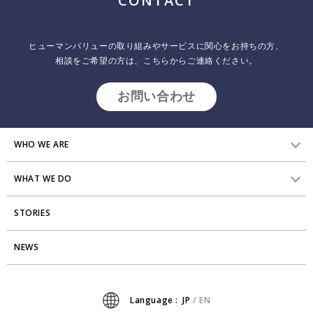
CONTACT
ジ
送
ヒューマンバリューの取り組みやサービスに関心をお持ちの方、
り
相談をご希望の方は、こちらからご連絡ください。
お問い合わせ
WHO WE ARE
WHAT WE DO
HVからのメッセージ
STORIES
研究員紹介
組織変革
アクセス
NEWS
エンゲージメント向上支援
Stories
ミッション・バリュー
タレント開発
News
Language :
JP
/
EN
会社からのお知らせ
リーダーシップ開発