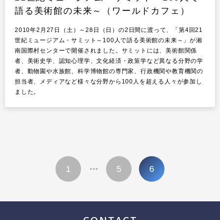
語る美術館の未来～（ワールドカフェ）
2010年2月27日（土）～28日（日）の2日間に渡って、「第4回21
世紀ミュージアム・サミット～100人で語る美術館の未来～」が湘
南国際村センターで開催されました。サミットには、美術館関係
者、美術史学、認知心理学、文化経済・政策学など異なる分野の学
者、動物園や水族館、科学博物館の専門家、行政機関や教育機関の
担当者、メディアなど様々な分野から100人を超える人々が参加し
ました。
投
1
5
6
…
稿
の
ペ
ー