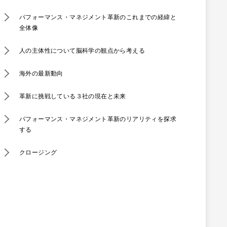
​パフォーマンス・マネジメント革新のこれまでの経緯と
全体像
人の主体性について​​脳科学の観点から考える
海外の最新動向
革新に挑戦している３社の現在と未来
​パフォーマンス・マネジメント革新のリアリティを探求
する
クロージング