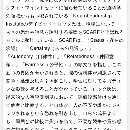
クスト・マインドセットに陥らせていることが脳科学
の領域からも示唆されている。NeuroLeadership
Instituteのデイビッド・ロック氏は、職場において
人々の恐れや誘発を誘引する要因をSCARFと呼ばれる
モデルに整理している。SCARFは、「Status（存在の
承認）」「Certainty（未来の見通し）」
「Autonomy（自律性）」「Relatedness（仲間意
識）」「Fairness（公平性）」の頭文字を指し、この
五つの要因が脅かされると、脳の偏桃体が刺激されて
闘争・逃走反応を引き起こし、学習に対してネガティ
ブな影響を与えることが分かっている。ロック氏は、
従来的な人事評価制度において、評価段階付けを通し
て他者と比較すること自体が、人の不安や誰かにジャ
ッジされるという恐れを引き出し、自らの成長より
も、周囲との比較に焦点を当て、不要な競争や貢献感
の欠如を招くなど、「フィックスト・マインドセッ