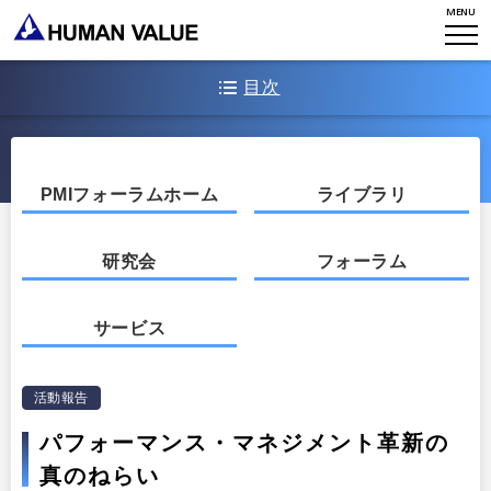
ミッション・バリュー
MENU
リーダーシップ
Stories
会社からのお知らせ
PMI
イベント・セミナー
検索
目次
プライバシーポリシー
出版
リサーチ
採用について
​はじめに
プラクティショナー養成
出版
1．米国企業におけるパフォーマンス・マネジメント革新の状況
PMIフォーラムホーム
ライブラリ
リサーチ
その他
2．パフォーマンス・マネジメント革新の背景とねらい
イベント・セミナー
研究会
フォーラム
3．パフォーマンス・マネジメント革新に向けたテーマとポイント
サービス
終わりに――人事の在り方のシフト
活動報告
パフォーマンス・マネジメント革新の
真のねらい