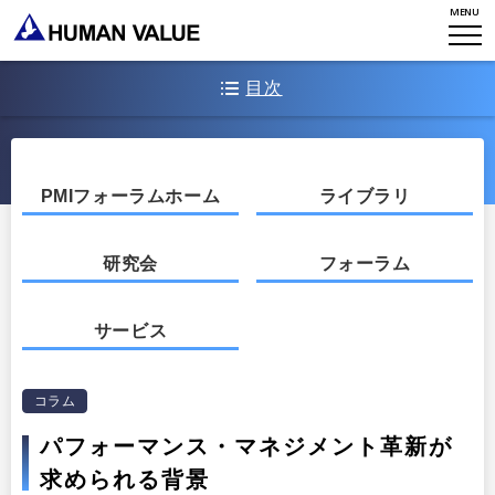
MENU
WHAT WE DO
会社概要
目次
HVからのメッセージ
STORIES
組織変革
研究員紹介
エンゲージメント
そうした変化の中では、人に求められるものも変わってきます。
NEWS
アクセスマップ
タレント開発
「人・人・人」の時代と書いていますが
PMIフォーラムホーム
ライブラリ
CONTACT
お知らせ
ミッション・バリュー
リーダーシップ
Stories
研究会
フォーラム
会社からのお知らせ
PMI
イベント・セミナー
検索
プライバシーポリシー
サービス
出版
リサーチ
採用について
プラクティショナー養成
出版
コラム
リサーチ
パフォーマンス・マネジメント革新が
その他
求められる背景
イベント・セミナー