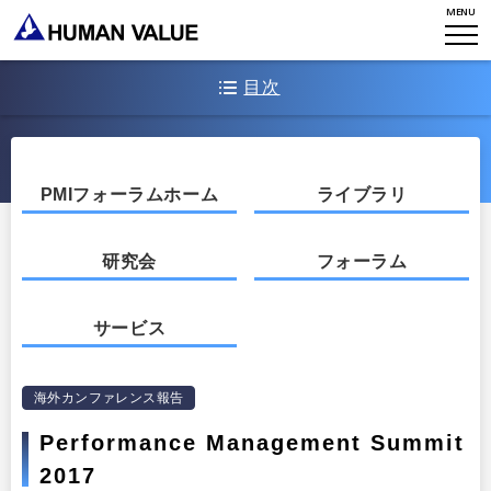
アクセスマップ
MENU
タレント開発
CONTACT
お知らせ
ミッション・バリュー
リーダーシップ
Stories
目次
会社からのお知らせ
PMI
イベント・セミナー
検索
プライバシーポリシー
サミットの特徴
出版
リサーチ
採用について
（１）次世代の「ゴール・セッティング」のあり方
PMIフォーラムホーム
ライブラリ
プラクティショナー養成
出版
（２）継続的な「フィードバック」：フィードバック・カルチャー
リサーチ
研究会
フォーラム
をいかにつくるか
その他
イベント・セミナー
（３）より質の高いカンバセーションを行う
サービス
（４）パフォーマンス・マネジメントからバイアスを取り除く
（５）コンペンセーション（報酬）を見直す
海外カンファレンス報告
Performance Management Summit
2017