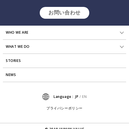
お問い合わせ
WHO WE ARE
WHAT WE DO
HVからのメッセージ
STORIES
研究員紹介
組織変革
アクセス
NEWS
エンゲージメント向上支援
Stories
ミッション・バリュー
タレント開発
News
Language :
JP
/
EN
会社からのお知らせ
リーダーシップ開発
プライバシーポリシー
プライバシーポリシー
PMI
採用について
出版