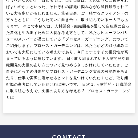
行うべきなのか」「自部署では、自分自身は、どのような支援をすれ
ばよいのか」といった、それぞれの課題に悩みながら試行錯誤されて
いる方も多いかもしれません。筆者自身、ご一緒するクライアントの
方々とともに、こうした問いに向き合い、取り組んでいる一人でもあ
ります。 そこで本稿では、人材開発・組織開発を通して自組織に合っ
た変化を生み出すために大切な考え方として、私たちヒューマンバリ
ューのメンバーが礎にしている「プロセス・ガーデニング」について
ご紹介します。プロセス・ガーデニングは、私たちがどの取り組みに
おいても大切にしている考え方であり、今日ますますその重要性が高
まっているように感じています。 日々取り組まれている人材開発や組
織開発の支援のあり方について見つめるきっかけにしていただき、ご
自身にとっての具体的なプロセス・ガーデニング実践の可能性を考え
たり、仕事で実際に活かせるヒントを見つけていただくなど、取り組
む際の参考にしていただければ幸いです。 目次 1. 人材開発・組織開発
に取り組むうえで、支援のあり方を考える 2. プロセス・ガーデニング
とは
CONTACT