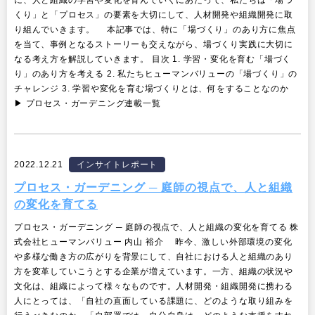
に、人と組織の学習や変化を育んでいくにあたって、私たちは「場づ
くり」と「プロセス」の要素を大切にして、人材開発や組織開発に取
り組んでいきます。 本記事では、特に「場づくり」のあり方に焦点
を当て、事例となるストーリーも交えながら、場づくり実践に大切に
なる考え方を解説していきます。 目次 1. 学習・変化を育む「場づく
り」のあり方を考える 2. 私たちヒューマンバリューの「場づくり」の
チャレンジ 3. 学習や変化を育む場づくりとは、何をすることなのか
▶︎ プロセス・ガーデニング連載一覧
2022.12.21
インサイトレポート
プロセス・ガーデニング ─ 庭師の視点で、人と組織
の変化を育てる
プロセス・ガーデニング ─ 庭師の視点で、人と組織の変化を育てる 株
式会社ヒューマンバリュー 内山 裕介 昨今、激しい外部環境の変化
や多様な働き方の広がりを背景にして、自社における人と組織のあり
方を変革していこうとする企業が増えています。一方、組織の状況や
文化は、組織によって様々なものです。人材開発・組織開発に携わる
人にとっては、「自社の直面している課題に、どのような取り組みを