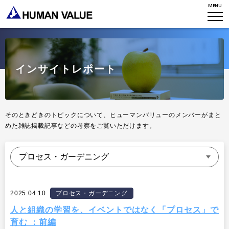
MENU
TOP
WHO WE ARE
WHAT WE DO
会社概要
インサイトレポート
HVからのメッセージ
STORIES
組織変革
研究員紹介
エンゲージメント
NEWS
そのときどきのトピックについて、ヒューマンバリューのメンバーがまと
めた雑誌掲載記事などの考察をご覧いただけます。
アクセスマップ
タレント開発
CONTACT
お知らせ
ミッション・バリュー
リーダーシップ
Stories
会社からのお知らせ
PMI
イベント・セミナー
検索
プライバシーポリシー
2025.04.10
プロセス・ガーデニング
出版
リサーチ
人と組織の学習を、イベントではなく「プロセス」で
採用について
プラクティショナー養成
育む ：前編
出版