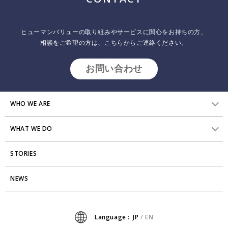
ヒューマンバリューの取り組みやサービスに関心をお持ちの方、
相談をご希望の方は、こちらからご連絡ください。
お問い合わせ
WHO WE ARE
WHAT WE DO
HVからのメッセージ
STORIES
研究員紹介
組織変革
アクセス
NEWS
エンゲージメント向上支援
Stories
ミッション・バリュー
タレント開発
News
Language :
JP
/
EN
会社からのお知らせ
リーダーシップ開発