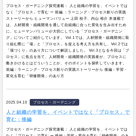
プロセス・ガーデニング探究連載： 人と組織の学習を、イベントでは
リサーチ
なく「プロセス」で育む ー 前編 ：ラーニング・プロセス創りの実践
その他
ストーリーから ヒューマンバリュー 上田 桂子、内山 裕介 本連載で
イベント・セミナー
は、人材開発・組織開発を通して自組織に合った変化を生み出すため
に、ヒューマンバリューが大切にしている「プロセス・ガーデニン
グ」についてご紹介しています。 Vol.1では、人材開発・組織開発に取
り組む際に「場」と「プロセス」を捉える考え方を共有し、Vol.2では
「場づくり」のあり方について解説しました。 Vol.3となる今回は「プ
ロセス」に焦点を当て、人材開発・組織開発の実践者が、プロセスに
働きかけるとはどういうことか、そのポイントを探求していきます。
前編：ラーニング・プロセス創りの実践ストーリーから 後編：学習・
変化を育む「研修開発」のあり方
2025.04.10
プロセス・ガーデニング
人と組織の学習を、イベントではなく「プロセス」で
育む：後編
プロセス・ガーデニング探究連載： 人と組織の学習を、イベントでは
なく「プロセス」で育む ー 後編：学習・変化を育む「研修開発」のあ