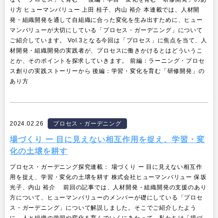
り方 ヒューマンバリュー 上田 桂子、内山 裕介 本連載では、人材開
発・組織開発を通して自組織に合った変化を生み出すために、ヒュー
マンバリューが大切にしている「プロセス・ガーデニング」について
ご紹介しています。 Vol.3となる今回は「プロセス」に焦点を当て、人
材開発・組織開発の実践者が、プロセスに働きかけるとはどういうこ
とか、そのポイントを探求していきます。 前編：ラーニング・プロセ
ス創りの実践ストーリーから 後編：学習・変化を育む「研修開発」の
あり方
2024.02.26
プロセス・ガーデニング
場づくり ー 目に見えない相互作用を捉え、学習・変
化の土壌を耕す
プロセス・ガーデニング探究連載： 場づくり ー 目に見えない相互作
用を捉え、学習・変化の土壌を耕す 株式会社ヒューマンバリュー 保坂
光子、内山 裕介 前回の記事では、人材開発・組織開発の支援のあり
方について、ヒューマンバリューのメンバーが礎にしている「プロセ
ス・ガーデニング」について解説しました。そこでご紹介したよう