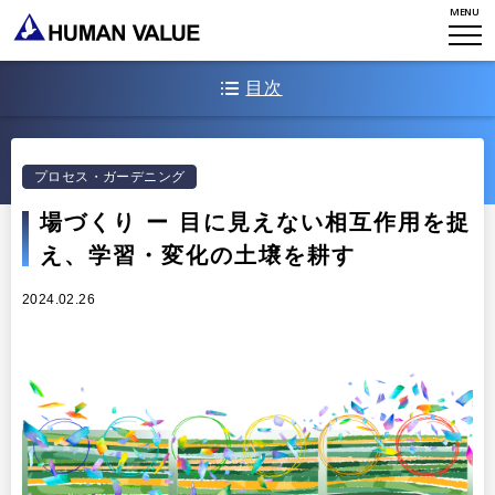
ミッション・バリュー
MENU
リーダーシップ
Stories
会社からのお知らせ
PMI
イベント・セミナー
検索
目次
プライバシーポリシー
出版
リサーチ
採用について
1. 学習・変化を育む「場づくり」のあり方を考える
プラクティショナー養成
出版
プロセス・ガーデニング
2.私たちヒューマンバリューの「場づくり」のチャレンジ
リサーチ
場づくり ー 目に見えない相互作用を捉
その他
3.学習や変化を育む場づくりとは、何をすることか
イベント・セミナー
え、学習・変化の土壌を耕す
次の探究に向けて（これからの「場づくり」のあり方を再考する）
2024.02.26