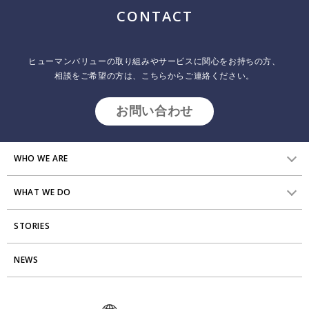
ジ
CONTACT
送
り
ヒューマンバリューの取り組みやサービスに関心をお持ちの方、
相談をご希望の方は、こちらからご連絡ください。
お問い合わせ
WHO WE ARE
WHAT WE DO
HVからのメッセージ
STORIES
研究員紹介
組織変革
アクセス
NEWS
エンゲージメント向上支援
Stories
ミッション・バリュー
タレント開発
News