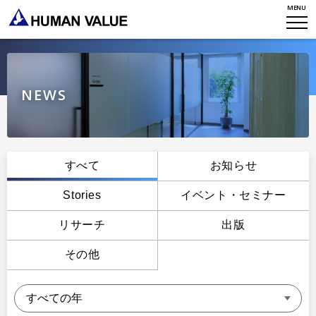
MENU
WHO WE ARE
WHAT WE DO
会社概要
HVからのメッセージ
STORIES
組織変革
NEWS
研究員紹介
エンゲージメント
NEWS
アクセスマップ
タレント開発
CONTACT
お知らせ
すべて
お知らせ
ミッション・バリュー
リーダーシップ
Stories
Stories
イベント・セミナー
会社からのお知らせ
PMI
イベント・セミナー
リサーチ
出版
検索
プライバシーポリシー
出版
リサーチ
その他
採用について
プラクティショナー養成
出版
リサーチ
その他