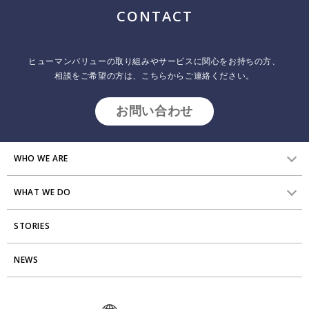
ジ
CONTACT
送
り
ヒューマンバリューの取り組みやサービスに関心をお持ちの方、
相談をご希望の方は、こちらからご連絡ください。
お問い合わせ
WHO WE ARE
WHAT WE DO
HVからのメッセージ
STORIES
研究員紹介
組織変革
アクセス
NEWS
エンゲージメント向上支援
Stories
ミッション・バリュー
タレント開発
News