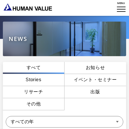
MENU
WHO WE ARE
WHAT WE DO
会社概要
HVからのメッセージ
STORIES
組織変革
NEWS
研究員紹介
エンゲージメント
NEWS
アクセスマップ
タレント開発
CONTACT
お知らせ
すべて
お知らせ
ミッション・バリュー
リーダーシップ
Stories
Stories
イベント・セミナー
会社からのお知らせ
PMI
イベント・セミナー
リサーチ
出版
検索
プライバシーポリシー
出版
リサーチ
その他
採用について
プラクティショナー養成
出版
リサーチ
その他