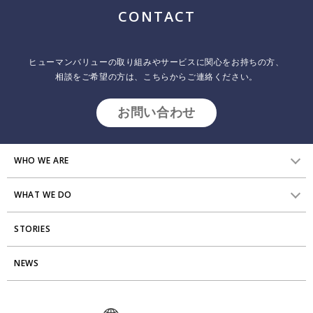
ジ
CONTACT
送
り
ヒューマンバリューの取り組みやサービスに関心をお持ちの方、
相談をご希望の方は、こちらからご連絡ください。
お問い合わせ
WHO WE ARE
WHAT WE DO
HVからのメッセージ
STORIES
研究員紹介
組織変革
アクセス
NEWS
エンゲージメント向上支援
Stories
ミッション・バリュー
タレント開発
News