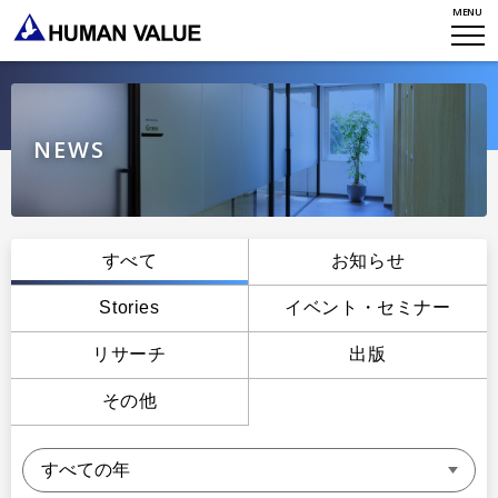
MENU
WHO WE ARE
WHAT WE DO
会社概要
HVからのメッセージ
STORIES
組織変革
NEWS
研究員紹介
エンゲージメント
NEWS
アクセスマップ
タレント開発
CONTACT
お知らせ
すべて
お知らせ
ミッション・バリュー
リーダーシップ
Stories
Stories
イベント・セミナー
会社からのお知らせ
PMI
イベント・セミナー
リサーチ
出版
検索
プライバシーポリシー
出版
リサーチ
その他
採用について
プラクティショナー養成
出版
リサーチ
その他