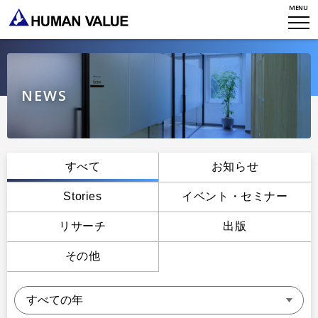
MENU
WHO WE ARE
WHAT WE DO
会社概要
HVからのメッセージ
STORIES
組織変革
NEWS
研究員紹介
エンゲージメント
NEWS
アクセスマップ
タレント開発
CONTACT
お知らせ
すべて
お知らせ
ミッション・バリュー
リーダーシップ
Stories
Stories
イベント・セミナー
会社からのお知らせ
PMI
イベント・セミナー
リサーチ
出版
検索
プライバシーポリシー
出版
リサーチ
その他
採用について
プラクティショナー養成
出版
リサーチ
その他