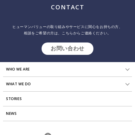
ジ
CONTACT
送
り
ヒューマンバリューの取り組みやサービスに関心をお持ちの方、
相談をご希望の方は、こちらからご連絡ください。
お問い合わせ
WHO WE ARE
WHAT WE DO
HVからのメッセージ
STORIES
研究員紹介
組織変革
アクセス
NEWS
エンゲージメント向上支援
Stories
ミッション・バリュー
タレント開発
News