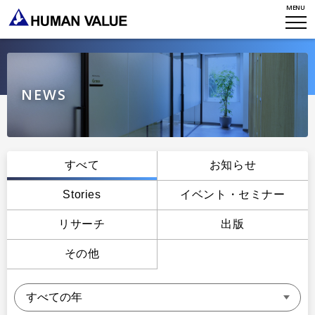
MENU
WHO WE ARE
WHAT WE DO
会社概要
HVからのメッセージ
STORIES
組織変革
NEWS
研究員紹介
エンゲージメント
NEWS
アクセスマップ
タレント開発
CONTACT
お知らせ
すべて
お知らせ
ミッション・バリュー
リーダーシップ
Stories
Stories
イベント・セミナー
会社からのお知らせ
PMI
イベント・セミナー
リサーチ
出版
検索
プライバシーポリシー
出版
リサーチ
その他
採用について
プラクティショナー養成
出版
リサーチ
その他