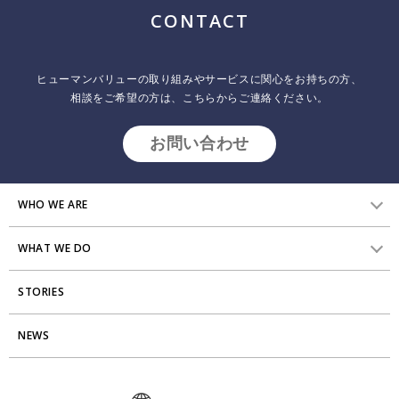
ジ
CONTACT
送
り
ヒューマンバリューの取り組みやサービスに関心をお持ちの方、
相談をご希望の方は、こちらからご連絡ください。
お問い合わせ
WHO WE ARE
WHAT WE DO
HVからのメッセージ
STORIES
研究員紹介
組織変革
アクセス
NEWS
エンゲージメント向上支援
Stories
ミッション・バリュー
タレント開発
News